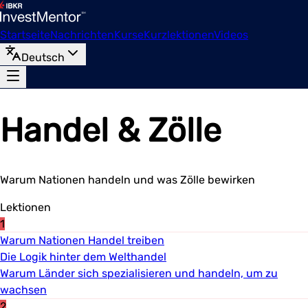
Startseite
Nachrichten
Kurse
Kurzlektionen
Videos
Deutsch
Handel & Zölle
Warum Nationen handeln und was Zölle bewirken
Lektionen
1
Warum Nationen Handel treiben
Die Logik hinter dem Welthandel
Warum Länder sich spezialisieren und handeln, um zu
wachsen
2