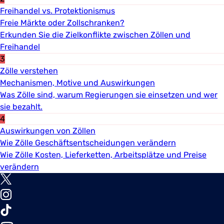
Freihandel vs. Protektionismus
Freie Märkte oder Zollschranken?
Erkunden Sie die Zielkonflikte zwischen Zöllen und
Freihandel
3
Zölle verstehen
Mechanismen, Motive und Auswirkungen
Was Zölle sind, warum Regierungen sie einsetzen und wer
sie bezahlt.
4
Auswirkungen von Zöllen
Wie Zölle Geschäftsentscheidungen verändern
Wie Zölle Kosten, Lieferketten, Arbeitsplätze und Preise
verändern