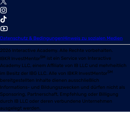
Datenschutz & Bedingungen
Hinweis zu sozialen Medien
2026
Interactive Academy. Alle Rechte vorbehalten.
SM
IBKR InvestMentor
ist ein Service von Interactive
Academy LLC, einem Affiliate von IB LLC und mehrheitlich
SM
im Besitz der IBG LLC. Alle von
IBKR InvestMentor
bereitgestellten Inhalte dienen ausschließlich
Informations- und Bildungszwecken und dürfen nicht als
Sponsoring, Partnerschaft, Empfehlung oder Billigung
durch IB LLC oder deren verbundene Unternehmen
ausgelegt werden.