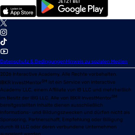
Datenschutz & Bedingungen
Hinweis zu sozialen Medien
2026
Interactive Academy. Alle Rechte vorbehalten.
SM
IBKR InvestMentor
ist ein Service von Interactive
Academy LLC, einem Affiliate von IB LLC und mehrheitlich
SM
im Besitz der IBG LLC. Alle von
IBKR InvestMentor
bereitgestellten Inhalte dienen ausschließlich
Informations- und Bildungszwecken und dürfen nicht als
Sponsoring, Partnerschaft, Empfehlung oder Billigung
durch IB LLC oder deren verbundene Unternehmen
ausgelegt werden.