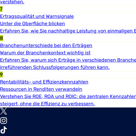
verstehen.
7
Ertragsqualität und Warnsignale
Unter die Oberfläche blicken
Erfahren Sie, wie Sie nachhaltige Leistung von einmaligen 
8
Branchenunterschiede bei den Erträgen
Warum der Branchenkontext wichtig ist
Erfahren Sie, warum sich Erträge in verschiedenen Branch
irreführenden Schlussfolgerungen führen kann.
9
Rentabilitäts- und Effizienzkennzahlen
Ressourcen in Renditen verwandeln
Verstehen Sie ROE, ROA und ROIC: die zentralen Kennzahlen
steigert, ohne die Effizienz zu verbessern.