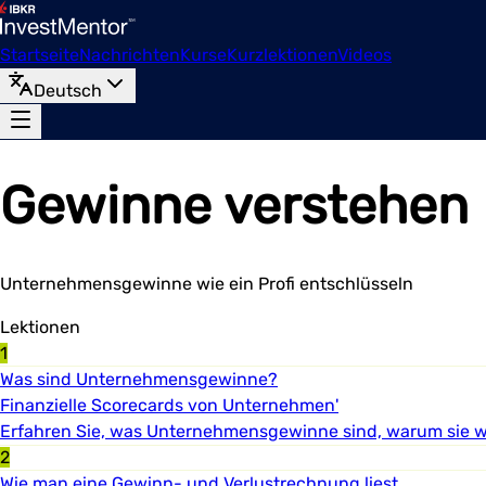
Startseite
Nachrichten
Kurse
Kurzlektionen
Videos
Deutsch
Gewinne verstehen
Unternehmensgewinne wie ein Profi entschlüsseln
Lektionen
1
Was sind Unternehmensgewinne?
Finanzielle Scorecards von Unternehmen'
Erfahren Sie, was Unternehmensgewinne sind, warum sie wi
2
Wie man eine Gewinn- und Verlustrechnung liest