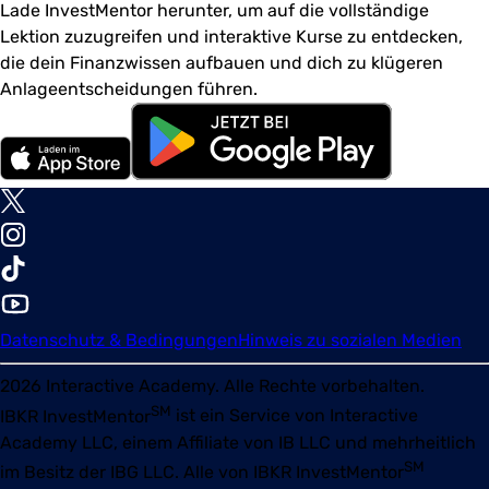
Lade InvestMentor herunter, um auf die vollständige
Lektion zuzugreifen und interaktive Kurse zu entdecken,
die dein Finanzwissen aufbauen und dich zu klügeren
Anlageentscheidungen führen.
Datenschutz & Bedingungen
Hinweis zu sozialen Medien
2026
Interactive Academy. Alle Rechte vorbehalten.
SM
IBKR InvestMentor
ist ein Service von Interactive
Academy LLC, einem Affiliate von IB LLC und mehrheitlich
SM
im Besitz der IBG LLC. Alle von
IBKR InvestMentor