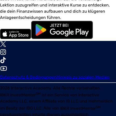
Lektion zuzugreifen und interaktive Kurse zu entdecken,
die dein Finanzwissen aufbauen und dich zu klügeren
Anlageentscheidungen führen.
Datenschutz & Bedingungen
Hinweis zu sozialen Medien
2026
Interactive Academy. Alle Rechte vorbehalten.
SM
IBKR InvestMentor
ist ein Service von Interactive
Academy LLC, einem Affiliate von IB LLC und mehrheitlich
SM
im Besitz der IBG LLC. Alle von
IBKR InvestMentor
bereitgestellten Inhalte dienen ausschließlich