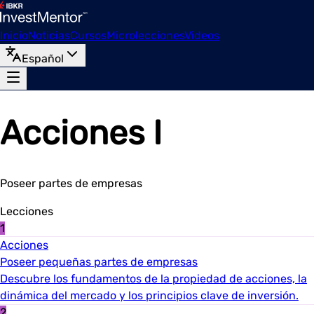
Inicio
Noticias
Cursos
Microlecciones
Videos
Español
Acciones I
Poseer partes de empresas
Lecciones
1
Acciones
Poseer pequeñas partes de empresas
Descubre los fundamentos de la propiedad de acciones, la
dinámica del mercado y los principios clave de inversión.
2