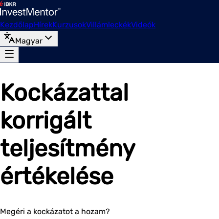
Kezdőlap
Hírek
Kurzusok
Villámleckék
Videók
Magyar
Kockázattal
korrigált
teljesítmény
értékelése
Megéri a kockázatot a hozam?