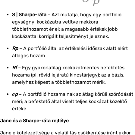
S | Sharpe-ráta
– Azt mutatja, hogy egy portfólió
egységnyi kockázatra vetítve mekkora
többlethozamot ér el; a magasabb értékek jobb
kockázattal korrigált teljesítményt jeleznek.
Rp
– A portfólió által az értékelési időszak alatt elért
átlagos hozam.
Rf
– Egy gyakorlatilag kockázatmentes befektetés
hozama (pl. rövid lejáratú kincstárjegy); az a bázis,
amelyhez képest a többlethozamot mérik.
σp
– A portfólió hozamainak az átlag körüli szóródását
méri; a befektető által viselt teljes kockázat közelítő
értéke.
Jane és a Sharpe-ráta rejtélye
Jane elkötelezettsége a volatilitás csökkentése iránt akkor