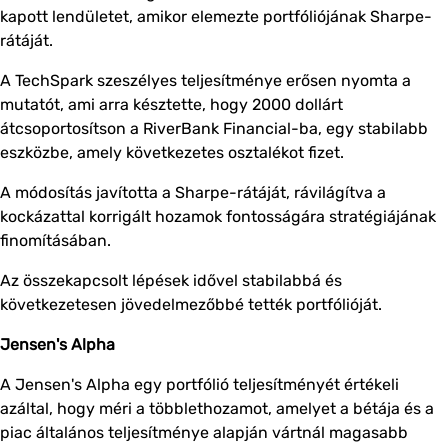
kapott lendületet, amikor elemezte portfóliójának Sharpe-
rátáját.
A TechSpark szeszélyes teljesítménye erősen nyomta a
mutatót, ami arra késztette, hogy 2000 dollárt
átcsoportosítson a RiverBank Financial-ba, egy stabilabb
eszközbe, amely következetes osztalékot fizet.
A módosítás javította a Sharpe-rátáját, rávilágítva a
kockázattal korrigált hozamok fontosságára stratégiájának
finomításában.
Az összekapcsolt lépések idővel stabilabbá és
következetesen jövedelmezőbbé tették portfólióját.
Jensen's Alpha
A Jensen's Alpha egy portfólió teljesítményét értékeli
azáltal, hogy méri a többlethozamot, amelyet a bétája és a
piac általános teljesítménye alapján vártnál magasabb