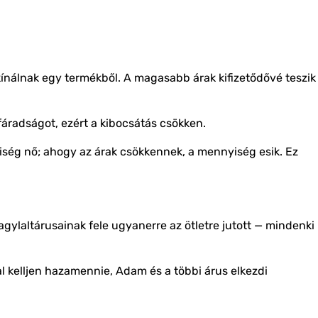
kínálnak egy termékből. A magasabb árak kifizetődővé teszik
fáradságot, ezért a kibocsátás csökken.
ség nő; ahogy az árak csökkennek, a mennyiség esik. Ez
agylaltárusainak fele ugyanerre az ötletre jutott — mindenki
l kelljen hazamennie, Adam és a többi árus elkezdi