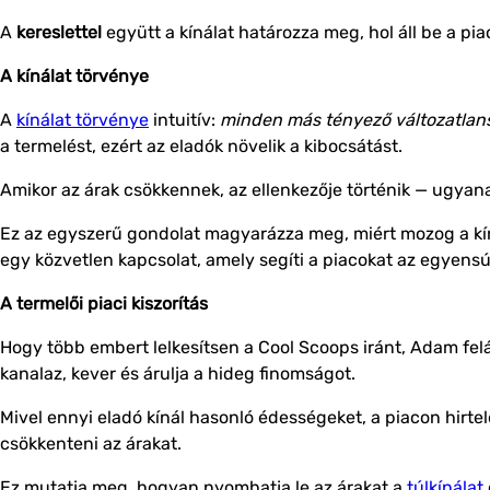
A
kereslettel
együtt a kínálat határozza meg, hol áll be a pia
A kínálat törvénye
A
kínálat törvénye
intuitív:
minden más tényező változatlan
a termelést, ezért az eladók növelik a kibocsátást.
Amikor az árak csökkennek, az ellenkezője történik — ugyan
Ez az egyszerű gondolat magyarázza meg, miért mozog a kín
egy közvetlen kapcsolat, amely segíti a piacokat az egyens
A termelői piaci kiszorítás
Hogy több embert lelkesítsen a Cool Scoops iránt, Adam felál
kanalaz, kever és árulja a hideg finomságot.
Mivel ennyi eladó kínál hasonló édességeket, a piacon hirte
csökkenteni az árakat.
Ez mutatja meg, hogyan nyomhatja le az árakat a
túlkínálat