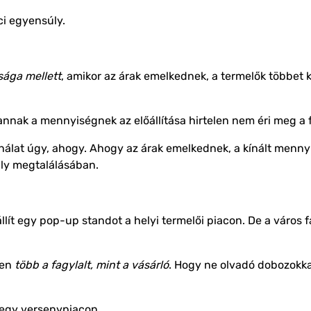
ci egyensúly.
sága mellett
, amikor az árak emelkednek, a termelők többet 
annak a mennyiségnek az előállítása hirtelen nem éri meg a 
álat úgy, ahogy. Ahogy az árak emelkednek, a kínált mennyi
úly megtalálásában.
lít egy pop-up standot a helyi termelői piacon. De a város f
len
több a fagylalt, mint a vásárló
. Hogy ne olvadó dobozokka
egy versenypiacon.