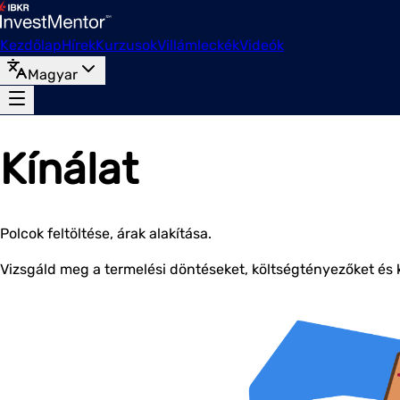
Kezdőlap
Hírek
Kurzusok
Villámleckék
Videók
Magyar
Kínálat
Polcok feltöltése, árak alakítása.
Vizsgáld meg a termelési döntéseket, költségtényezőket és k