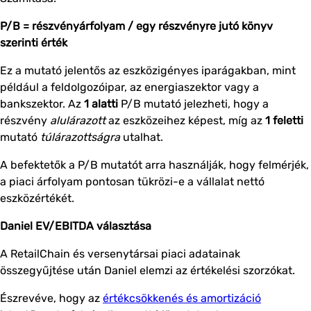
P/B = részvényárfolyam / egy részvényre jutó könyv
szerinti érték
Ez a mutató jelentős az eszközigényes iparágakban, mint
például a feldolgozóipar, az energiaszektor vagy a
bankszektor. Az
1 alatti
P/B mutató jelezheti, hogy a
részvény
alulárazott
az eszközeihez képest, míg az
1 feletti
mutató
túlárazottságra
utalhat.
A befektetők a P/B mutatót arra használják, hogy felmérjék,
a piaci árfolyam pontosan tükrözi-e a vállalat nettó
eszközértékét.
Daniel EV/EBITDA választása
A RetailChain és versenytársai piaci adatainak
összegyűjtése után Daniel elemzi az értékelési szorzókat.
Észrevéve, hogy az
értékcsökkenés és amortizáció