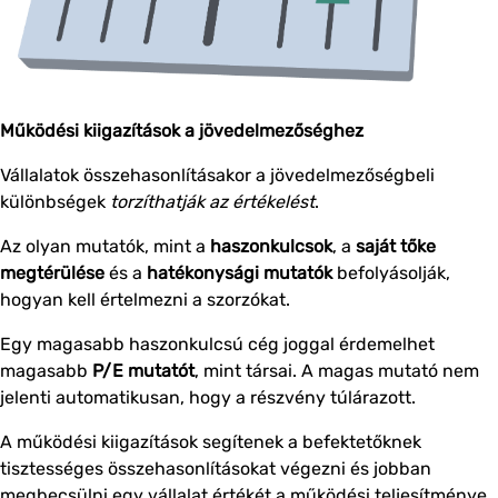
Működési kiigazítások a jövedelmezőséghez
Vállalatok összehasonlításakor a jövedelmezőségbeli
különbségek
torzíthatják az értékelést
.
Az olyan mutatók, mint a
haszonkulcsok
, a
saját tőke
megtérülése
és a
hatékonysági mutatók
befolyásolják,
hogyan kell értelmezni a szorzókat.
Egy magasabb haszonkulcsú cég joggal érdemelhet
magasabb
P/E mutatót
, mint társai. A magas mutató nem
jelenti automatikusan, hogy a részvény túlárazott.
A működési kiigazítások segítenek a befektetőknek
tisztességes összehasonlításokat végezni és jobban
megbecsülni egy vállalat értékét a működési teljesítménye