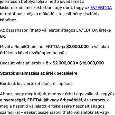
jelentősen befolyásolja a nettó jövedelmet a
kiskereskedelmi szektorban, úgy dönt, hogy az
EV/EBITDA
mutatót használja a működési teljesítmény tisztább
képéhez.
Az összehasonlítható vállalatok átlagos EV/EBITDA értéke
8x
.
Mivel a RetailChain Inc. EBITDA-ja
$2,000,000
, a vállalati
értéket a következőképpen becsüli:
Becsült vállalati érték =
8 x $2,000,000 = $16,000,000
Szorzók alkalmazása az érték becslésére
Bontsuk le az értéket lépésről lépésre.
Ahhoz, hogy megtudjuk, mennyit érhet egy vállalat, vegyük
a
nyereségét
,
EBITDA-ját
vagy
árbevételét
, és szorozzuk
meg a hasonló vállalatok értékelésére használt átlagos
számokkal – ezeket összehasonlítható vállalatoknak vagy