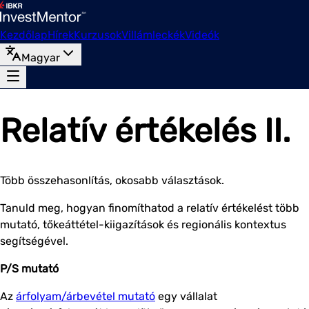
Kezdőlap
Hírek
Kurzusok
Villámleckék
Videók
Magyar
Relatív értékelés II.
Több összehasonlítás, okosabb választások.
Tanuld meg, hogyan finomíthatod a relatív értékelést több
mutató, tőkeáttétel-kiigazítások és regionális kontextus
segítségével.
P/S mutató
Az
árfolyam/árbevétel mutató
egy vállalat