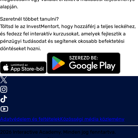
alapján.
Szeretnél többet tanulni?
Töltsd le az InvestMentort, hogy hozzáférj a teljes leckéhez,
és fedezz fel interaktív kurzusokat, amelyek fejlesztik a
pénzügyi tudásodat és segítenek okosabb befektetési
döntéseket hozni.
Adatvédelem és feltételek
Közösségi média közlemény
2026
Interactive Academy. Minden jog fenntartva.