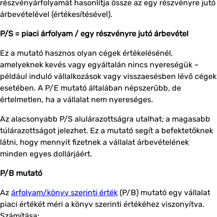
részvényárfolyamát hasonlítja össze az egy részvényre jutó
árbevételével (értékesítésével).
P/S = piaci árfolyam / egy részvényre jutó árbevétel
Ez a mutató hasznos olyan cégek értékelésénél,
amelyeknek kevés vagy egyáltalán nincs nyereségük –
például induló vállalkozások vagy visszaesésben lévő cégek
esetében. A P/E mutató általában népszerűbb, de
értelmetlen, ha a vállalat nem nyereséges.
Az alacsonyabb P/S alulárazottságra utalhat; a magasabb
túlárazottságot jelezhet. Ez a mutató segít a befektetőknek
látni, hogy mennyit fizetnek a vállalat árbevételének
minden egyes dollárjáért.
P/B mutató
Az
árfolyam/könyv szerinti érték
(P/B) mutató egy vállalat
piaci értékét méri a könyv szerinti értékéhez viszonyítva.
Számítása: