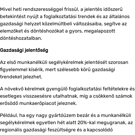
Mivel heti rendszerességgel frissül, a jelentés időszerű
betekintést nyújt a foglalkoztatási trendek és az általános
gazdasági helyzet közelmúltbeli változásaiba, segítve az
elemzőket és döntéshozókat a gyors, megalapozott
döntéshozatalban.
Gazdasági jelentőség
Az első munkanélküli segélykérelmek jelentését szorosan
figyelemmel kísérik, mert szélesebb körű gazdasági
trendeket jelezhet.
A növekvő kérelmek gyengülő foglalkoztatási feltételekre és
esetleges visszaesésre utalhatnak, míg a csökkenő számok
erősödő munkaerőpiacot jeleznek.
Például, ha egy nagy gyártóüzem bezár és a munkanélküli
segélykérelmek egyetlen hét alatt 20%-kal megugranak, az
regionális gazdasági feszültségre és a kapcsolódó