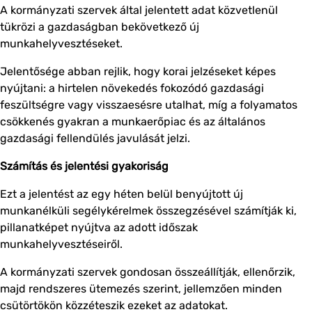
A kormányzati szervek által jelentett adat közvetlenül
tükrözi a gazdaságban bekövetkező új
munkahelyvesztéseket.
Jelentősége abban rejlik, hogy korai jelzéseket képes
nyújtani: a hirtelen növekedés fokozódó gazdasági
feszültségre vagy visszaesésre utalhat, míg a folyamatos
csökkenés gyakran a munkaerőpiac és az általános
gazdasági fellendülés javulását jelzi.
Számítás és jelentési gyakoriság
Ezt a jelentést az egy héten belül benyújtott új
munkanélküli segélykérelmek összegzésével számítják ki,
pillanatképet nyújtva az adott időszak
munkahelyvesztéseiről.
A kormányzati szervek gondosan összeállítják, ellenőrzik,
majd rendszeres ütemezés szerint, jellemzően minden
csütörtökön közzéteszik ezeket az adatokat.