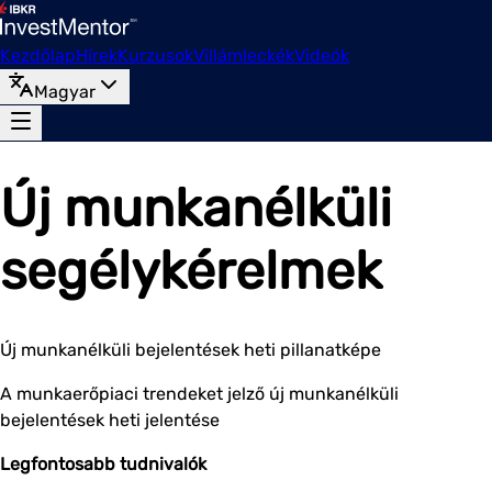
Kezdőlap
Hírek
Kurzusok
Villámleckék
Videók
Magyar
Új munkanélküli
segélykérelmek
Új munkanélküli bejelentések heti pillanatképe
A munkaerőpiaci trendeket jelző új munkanélküli
bejelentések heti jelentése
Legfontosabb tudnivalók