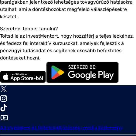
iparágakban jelentkező lehetséges tovagyűrűző hatásokra
utalhat, ami a döntéshozókat megfelelő válaszlépésekre
készteti.
Szeretnél többet tanulni?
Töltsd le az InvestMentort, hogy hozzáférj a teljes leckéhez,
és fedezz fel interaktív kurzusokat, amelyek fejlesztik a
pénzügyi tudásodat és segítenek okosabb befektetési
döntéseket hozni.
Adatvédelem és feltételek
Közösségi média közlemény