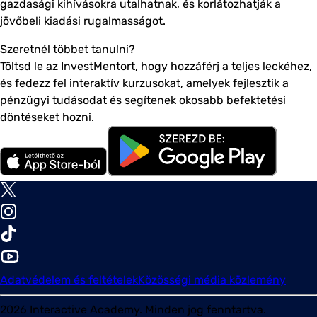
gazdasági kihívásokra utalhatnak, és korlátozhatják a
jövőbeli kiadási rugalmasságot.
Szeretnél többet tanulni?
Töltsd le az InvestMentort, hogy hozzáférj a teljes leckéhez,
és fedezz fel interaktív kurzusokat, amelyek fejlesztik a
pénzügyi tudásodat és segítenek okosabb befektetési
döntéseket hozni.
Adatvédelem és feltételek
Közösségi média közlemény
2026
Interactive Academy. Minden jog fenntartva.