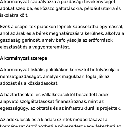
A kormányzat szabályozza a gazdasági tevékenységet,
adókat szed be, és közszolgáltatásokra, például utakra és
iskolákra költ.
Ezek a csoportok piacokon lépnek kapcsolatba egymással,
ahol az árak és a bérek meghatározásra kerülnek, alkotva a
gazdaság gerincét, amely befolyásolja az erőforrások
elosztását és a vagyonteremtést.
A kormányzat szerepe
A kormányzat fiskális politikákon keresztül befolyásolja a
nemzetgazdaságot, amelyek magukban foglalják az
adózást és a közkiadásokat.
A háztartásoktól és vállalkozásoktól beszedett adók
alapvető szolgáltatásokat finanszíroznak, mint az
egészségügy, az oktatás és az infrastrukturális projektek.
Az adókulcsok és a kiadási szintek módosításával a
kormányzat ösztönözheti a növekedést vagy fékezheti az