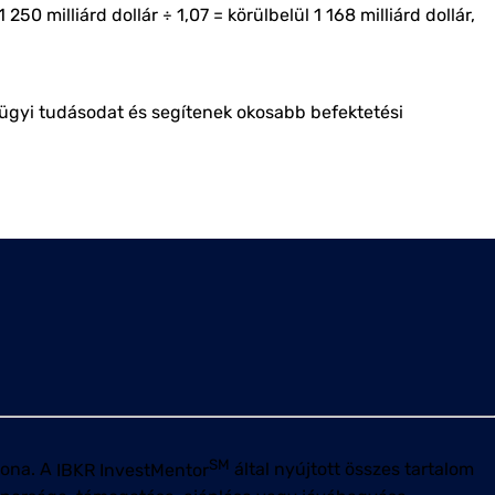
50 milliárd dollár ÷ 1,07 = körülbelül 1 168 milliárd dollár,
énzügyi tudásodat és segítenek okosabb befektetési
SM
dona. A
IBKR InvestMentor
által nyújtott összes tartalom