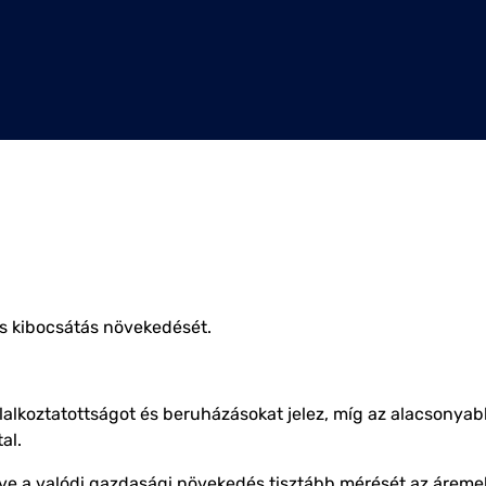
es kibocsátás növekedését.
lkoztatottságot és beruházásokat jelez, míg az alacsonyab
tal.
téve a valódi gazdasági növekedés tisztább mérését az áremel