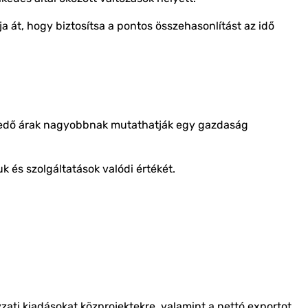
ja át, hogy biztosítsa a pontos összehasonlítást az idő
lkedő árak nagyobbnak mutathatják egy gazdaság
ruk és szolgáltatások valódi értékét.
zati kiadásokat közprojektekre, valamint a nettó exportot