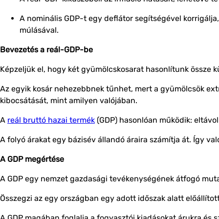
A nominális GDP-t egy deflátor segítségével korrigálja,
múlásával.
Bevezetés a reál-GDP-be
Képzeljük el, hogy két gyümölcskosarat hasonlítunk össze 
Az egyik kosár nehezebbnek tűnhet, mert a gyümölcsök ex
kibocsátását, mint amilyen valójában.
A
reál bruttó hazai termék
(GDP) hasonlóan működik: eltávolítja
A folyó árakat egy bázisév állandó áraira számítja át. Így v
A GDP megértése
A GDP egy nemzet gazdasági tevékenységének átfogó muta
Összegzi az egy országban egy adott időszak alatt előállítot
A GDP magában foglalja a fogyasztói kiadásokat árukra és sz