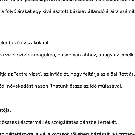
 a folyó árakat egy kiválasztott bázisév állandó áraira számít
különböző évszakokból.
tra vizet szívtak magukba, hasonlóan ahhoz, ahogy az eme
 az "extra vizet", az inflációt, hogy feltárja az előállított á
alódi növekedést hasonlíthatunk össze az idő múlásával.
tója.
t összes késztermék és szolgáltatás pénzbeli értékét.
olgáltatásokra, a vállalkozások tőkeberuházásait, a kormány