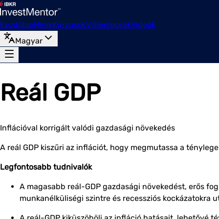
Kezdőlap
Hírek
Kurzusok
Villámleckék
Videók
Magyar
Reál GDP
Inflációval korrigált valódi gazdasági növekedés
A reál GDP kiszűri az inflációt, hogy megmutassa a tényleg
Legfontosabb tudnivalók
A magasabb reál-GDP gazdasági növekedést, erős fogla
munkanélküliségi szintre és recessziós kockázatokra u
A reál-GDP kiküszöböli az infláció hatásait, lehetővé 