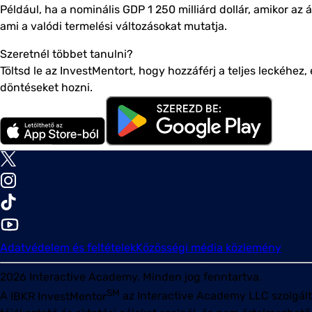
Például, ha a nominális GDP 1 250 milliárd dollár, amikor az á
ami a valódi termelési változásokat mutatja.
Szeretnél többet tanulni?
Töltsd le az InvestMentort, hogy hozzáférj a teljes leckéhez
döntéseket hozni.
Adatvédelem és feltételek
Közösségi média közlemény
2026
Interactive Academy. Minden jog fenntartva.
SM
A
IBKR InvestMentor
az Interactive Academy LLC szolgálta