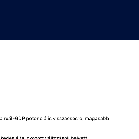
b reál-GDP potenciális visszaesésre, magasabb
kedés által okozott változások helyett.