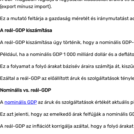
(export mínusz import).
Ez a mutató feltárja a gazdaság méretét és iránymutatást ad
A reál-GDP kiszámítása
A reál-GDP kiszámítása úgy történik, hogy a nominális GDP-t
Például, ha a nominális GDP 1 000 milliárd dollár és a defláto
Ez a folyamat a folyó árakat bázisév áraira számítja át, kiszű
Ezáltal a reál-GDP az előállított áruk és szolgáltatások tén
Nominális vs. reál-GDP
A
nominális GDP
az áruk és szolgáltatások értékét aktuális p
Ez azt jelenti, hogy az emelkedő árak felfújják a nominális 
A reál-GDP az inflációt korrigálja azáltal, hogy a folyó árakat