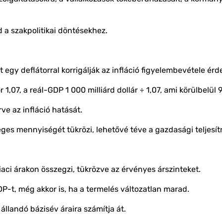
 a szakpolitikai döntésekhez.
 egy deflátorral korrigálják az infláció figyelembevétele ér
r 1,07, a reál-GDP 1 000 milliárd dollár ÷ 1,07, ami körülbelül
rve az infláció hatását.
yleges mennyiségét tükrözi, lehetővé téve a gazdasági teljes
iaci árakon összegzi, tükrözve az érvényes árszinteket.
GDP-t, még akkor is, ha a termelés változatlan marad.
 állandó bázisév áraira számítja át.