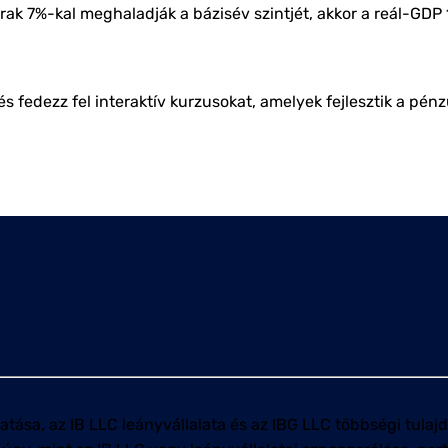
rak 7%-kal meghaladják a bázisév szintjét, akkor a reál-GDP 1 2
, és fedezz fel interaktív kurzusokat, amelyek fejlesztik a p
tása, az IB LLC leányvállalata és az IBG LLC többségi tulaj