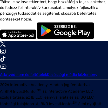
Töltsd le az InvestMentort, hogy hozzáférj a teljes leckéhez,
és fedezz fel interaktív kurzusokat, amelyek fejlesztik a
pénzügyi tudásodat és segítenek okosabb befektetési
döntéseket hozni.
Adatvédelem és feltételek
Közösségi média közlemény
2026
Interactive Academy. Minden jog fenntartva.
SM
A
IBKR InvestMentor
az Interactive Academy LLC
szolgáltatása, az IB LLC leányvállalata és az IBG LLC
SM
többségi tulajdona. A
IBKR InvestMentor
által nyújtott