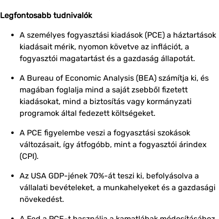
Legfontosabb tudnivalók
A személyes fogyasztási kiadások (PCE) a háztartások
kiadásait mérik, nyomon követve az inflációt, a
fogyasztói magatartást és a gazdaság állapotát.
A Bureau of Economic Analysis (BEA) számítja ki, és
magában foglalja mind a saját zsebből fizetett
kiadásokat, mind a biztosítás vagy kormányzati
programok által fedezett költségeket.
A PCE figyelembe veszi a fogyasztási szokások
változásait, így átfogóbb, mint a fogyasztói árindex
(CPI).
Az USA GDP-jének 70%-át teszi ki, befolyásolva a
vállalati bevételeket, a munkahelyeket és a gazdasági
növekedést.
A Fed a PCE-t használja a kamatlábak módosításához,