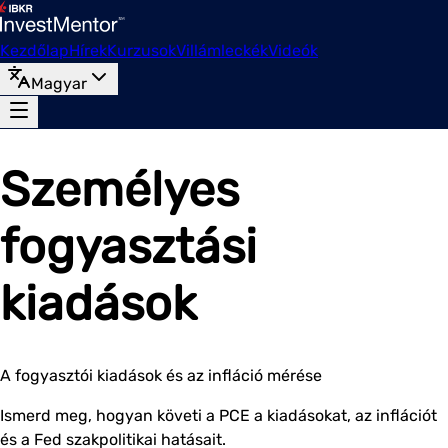
Kezdőlap
Hírek
Kurzusok
Villámleckék
Videók
Magyar
Személyes
fogyasztási
kiadások
A fogyasztói kiadások és az infláció mérése
Ismerd meg, hogyan követi a PCE a kiadásokat, az inflációt
és a Fed szakpolitikai hatásait.