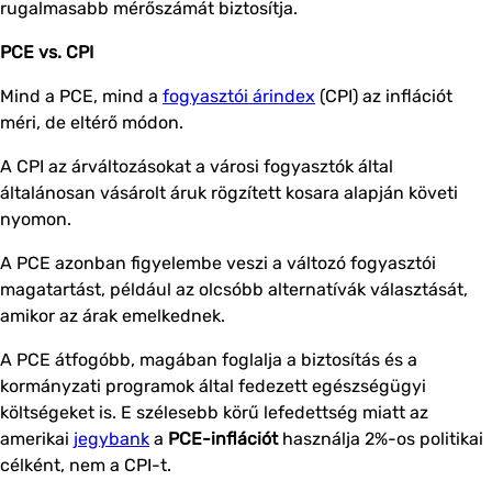
rugalmasabb mérőszámát biztosítja.
PCE vs. CPI
Mind a PCE, mind a
fogyasztói árindex
(CPI) az inflációt
méri, de eltérő módon.
A CPI az árváltozásokat a városi fogyasztók által
általánosan vásárolt áruk rögzített kosara alapján követi
nyomon.
A PCE azonban figyelembe veszi a változó fogyasztói
magatartást, például az olcsóbb alternatívák választását,
amikor az árak emelkednek.
A PCE átfogóbb, magában foglalja a biztosítás és a
kormányzati programok által fedezett egészségügyi
költségeket is. E szélesebb körű lefedettség miatt az
amerikai
jegybank
a
PCE-inflációt
használja 2%-os politikai
célként, nem a CPI-t.