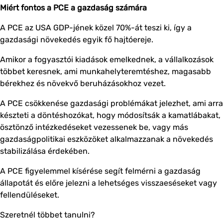
Miért fontos a PCE a gazdaság számára
A PCE az USA GDP-jének közel 70%-át teszi ki, így a
gazdasági növekedés egyik fő hajtóereje.
Amikor a fogyasztói kiadások emelkednek, a vállalkozások
többet keresnek, ami munkahelyteremtéshez, magasabb
bérekhez és növekvő beruházásokhoz vezet.
A PCE csökkenése gazdasági problémákat jelezhet, ami arra
készteti a döntéshozókat, hogy módosítsák a kamatlábakat,
ösztönző intézkedéseket vezessenek be, vagy más
gazdaságpolitikai eszközöket alkalmazzanak a növekedés
stabilizálása érdekében.
A PCE figyelemmel kísérése segít felmérni a gazdaság
állapotát és előre jelezni a lehetséges visszaeséseket vagy
fellendüléseket.
Szeretnél többet tanulni?