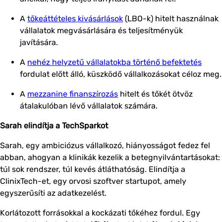
A
tőkeáttételes kivásárlások
(LBO-k) hitelt használnak
vállalatok megvásárlására és teljesítményük
javítására.
A
nehéz helyzetű vállalatokba történő befektetés
fordulat előtt álló, küszködő vállalkozásokat céloz meg.
A
mezzanine finanszírozás
hitelt és tőkét ötvöz
átalakulóban lévő vállalatok számára.
Sarah elindítja a TechSparkot
Sarah, egy ambiciózus vállalkozó, hiányosságot fedez fel
abban, ahogyan a klinikák kezelik a betegnyilvántartásokat:
túl sok rendszer, túl kevés átláthatóság. Elindítja a
ClinixTech-et, egy orvosi szoftver startupot, amely
egyszerűsíti az adatkezelést.
Korlátozott forrásokkal a kockázati tőkéhez fordul. Egy