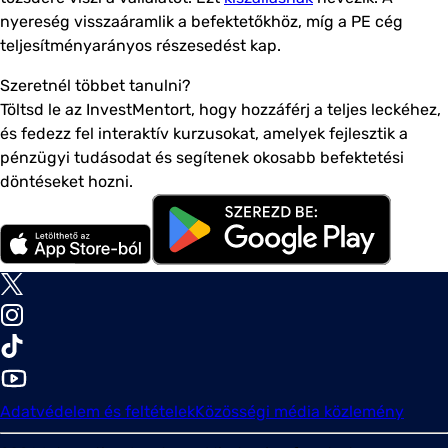
nyereség visszaáramlik a befektetőkhöz, míg a PE cég
teljesítményarányos részesedést kap.
Szeretnél többet tanulni?
Töltsd le az InvestMentort, hogy hozzáférj a teljes leckéhez,
és fedezz fel interaktív kurzusokat, amelyek fejlesztik a
pénzügyi tudásodat és segítenek okosabb befektetési
döntéseket hozni.
Adatvédelem és feltételek
Közösségi média közlemény