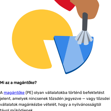
Mi az a magántőke?
A
magántőke
(PE) olyan vállalatokba történő befektetést
jelent, amelyek nincsenek tőzsdén jegyezve — vagy tőzsdei
vállalatok magánkézbe vételét, hogy a nyilvánosságtól
távol működjenek.