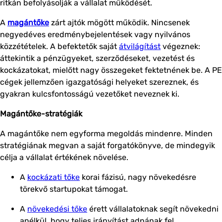
ritkán befolyásolják a vállalat működését.
A
magántőke
zárt ajtók mögött működik. Nincsenek
negyedéves eredménybejelentések vagy nyilvános
közzétételek. A befektetők saját
átvilágítást
végeznek:
áttekintik a pénzügyeket, szerződéseket, vezetést és
kockázatokat, mielőtt nagy összegeket fektetnének be. A PE
cégek jellemzően igazgatósági helyeket szereznek, és
gyakran kulcsfontosságú vezetőket neveznek ki.
Magántőke-stratégiák
A magántőke nem egyforma megoldás mindenre. Minden
stratégiának megvan a saját forgatókönyve, de mindegyik
célja a vállalat értékének növelése.
A
kockázati tőke
korai fázisú, nagy növekedésre
törekvő startupokat támogat.
A
növekedési tőke
érett vállalatoknak segít növekedni
anélkül, hogy teljes irányítást adnának fel.