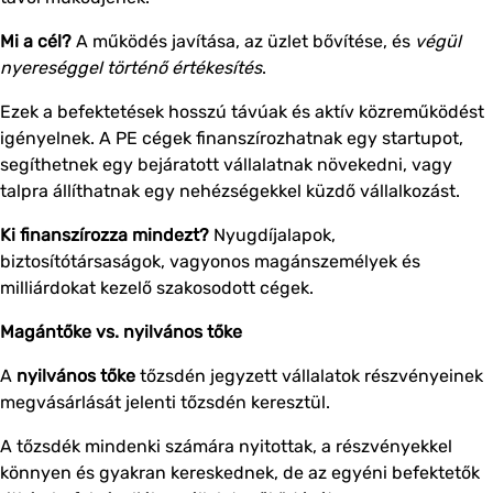
Mi a cél?
A működés javítása, az üzlet bővítése, és
végül
nyereséggel történő értékesítés
.
Ezek a befektetések hosszú távúak és aktív közreműködést
igényelnek. A PE cégek finanszírozhatnak egy startupot,
segíthetnek egy bejáratott vállalatnak növekedni, vagy
talpra állíthatnak egy nehézségekkel küzdő vállalkozást.
Ki finanszírozza mindezt?
Nyugdíjalapok,
biztosítótársaságok, vagyonos magánszemélyek és
milliárdokat kezelő szakosodott cégek.
Magántőke vs. nyilvános tőke
A
nyilvános tőke
tőzsdén jegyzett vállalatok részvényeinek
megvásárlását jelenti tőzsdén keresztül.
A tőzsdék mindenki számára nyitottak, a részvényekkel
könnyen és gyakran kereskednek, de az egyéni befektetők