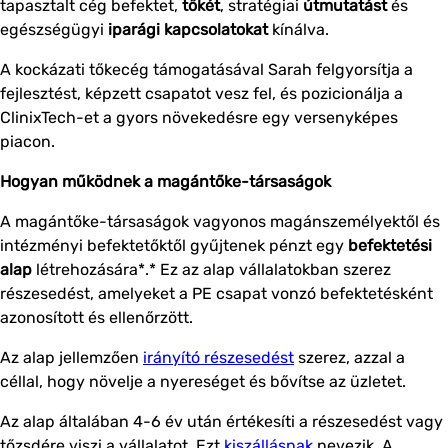
tapasztalt cég befektet,
tőkét
, stratégiai
útmutatást
és
egészségügyi
iparági
kapcsolatokat
kínálva.
A kockázati tőkecég támogatásával Sarah felgyorsítja a
fejlesztést, képzett csapatot vesz fel, és pozicionálja a
ClinixTech-et a gyors növekedésre egy versenyképes
piacon.
Hogyan működnek a magántőke-társaságok
A magántőke-társaságok vagyonos magánszemélyektől és
intézményi befektetőktől gyűjtenek pénzt egy
befektetési
alap
létrehozására*.* Ez az alap vállalatokban szerez
részesedést, amelyeket a PE csapat vonzó befektetésként
azonosított és ellenőrzött.
Az alap jellemzően
irányító részesedést
szerez, azzal a
céllal, hogy növelje a nyereséget és bővítse az üzletet.
Az alap általában 4-6 év után értékesíti a részesedést vagy
tőzsdére viszi a vállalatot. Ezt
kiszállásnak
nevezik. A