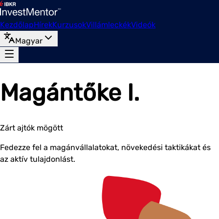
Kezdőlap
Hírek
Kurzusok
Villámleckék
Videók
Magyar
Magántőke I.
Zárt ajtók mögött
Fedezze fel a magánvállalatokat, növekedési taktikákat és
az aktív tulajdonlást.