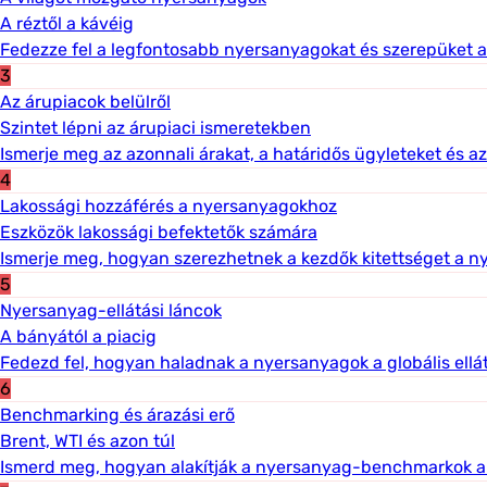
A réztől a kávéig
Fedezze fel a legfontosabb nyersanyagokat és szerepüket 
3
Az árupiacok belülről
Szintet lépni az árupiaci ismeretekben
Ismerje meg az azonnali árakat, a határidős ügyleteket és az
4
Lakossági hozzáférés a nyersanyagokhoz
Eszközök lakossági befektetők számára
Ismerje meg, hogyan szerezhetnek a kezdők kitettséget a n
5
Nyersanyag-ellátási láncok
A bányától a piacig
Fedezd fel, hogyan haladnak a nyersanyagok a globális ellát
6
Benchmarking és árazási erő
Brent, WTI és azon túl
Ismerd meg, hogyan alakítják a nyersanyag-benchmarkok a gl