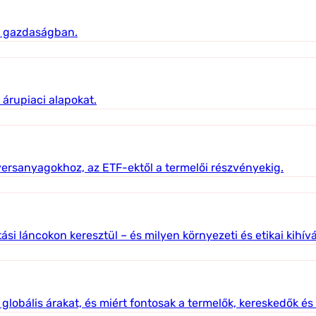
a gazdaságban.
 árupiaci alapokat.
yersanyagokhoz, az ETF-ektől a termelői részvényekig.
ási láncokon keresztül – és milyen környezeti és etikai kih
obális árakat, és miért fontosak a termelők, kereskedők és