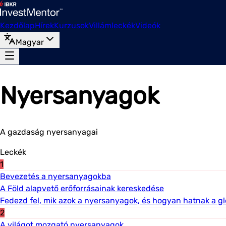
Kezdőlap
Hírek
Kurzusok
Villámleckék
Videók
Magyar
Nyersanyagok
A gazdaság nyersanyagai
Leckék
1
Bevezetés a nyersanyagokba
A Föld alapvető erőforrásainak kereskedése
Fedezd fel, mik azok a nyersanyagok, és hogyan hatnak a gl
2
A világot mozgató nyersanyagok