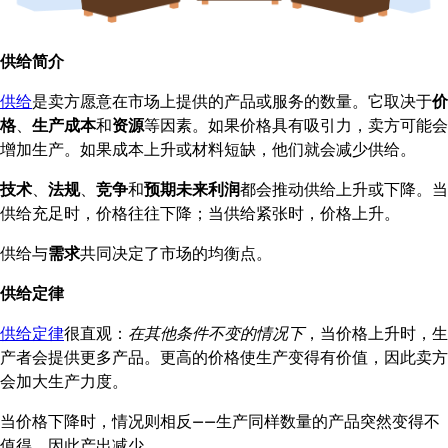
供给简介
供给
是卖方愿意在市场上提供的产品或服务的数量。它取决于
价
格
、
生产成本
和
资源
等因素。如果价格具有吸引力，卖方可能会
增加生产。如果成本上升或材料短缺，他们就会减少供给。
技术
、
法规
、
竞争
和
预期未来利润
都会推动供给上升或下降。当
供给充足时，价格往往下降；当供给紧张时，价格上升。
供给与
需求
共同决定了市场的均衡点。
供给定律
供给定律
很直观：
在其他条件不变的情况下
，当价格上升时，生
产者会提供更多产品。更高的价格使生产变得有价值，因此卖方
会加大生产力度。
当价格下降时，情况则相反——生产同样数量的产品突然变得不
值得，因此产出减少。