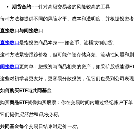
期货合约
——针对高级交易者的风险较高的工具
每种方法都提供不同的风险水平、成本和透明度，并根据投资者
直接敞口与间接敞口
直接敞口
是指投资商品本身——如金币、油桶或铜期货。
这种方法紧密跟踪价格，但可能伴随存储麻烦、流动性问题和剧
间接敞口
更简单：您投资与商品相关的资产，如采矿股或能源ET
这些对初学者更友好，更容易分散投资，但它们也受到公司表现
如何购买ETF与共同基金
购买
商品ETF
就像购买股票：你在交易时间内通过经纪账户下单
它们提供
灵活性
和
日内交易
。
共同基金
每个交易日结束时定价
一次
。