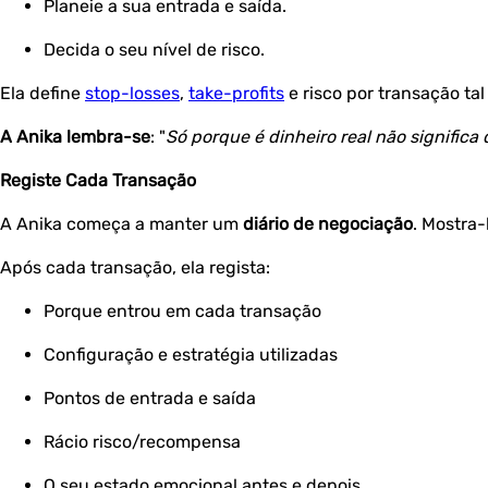
Planeie a sua entrada e saída.
Decida o seu nível de risco.
Ela define
stop-losses
,
take-profits
e risco por transação ta
A Anika lembra-se
: "
Só porque é dinheiro real não signific
Registe Cada Transação
A Anika começa a manter um
diário de negociação
. Mostra-
Após cada transação, ela regista:
Porque entrou em cada transação
Configuração e estratégia utilizadas
Pontos de entrada e saída
Rácio risco/recompensa
O seu estado emocional antes e depois