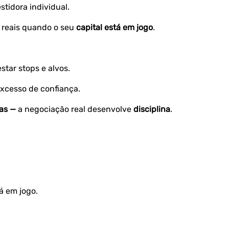
tidora individual.
 reais quando o seu
capital está em jogo
.
tar stops e alvos.
excesso de confiança.
as —
a negociação real desenvolve
disciplina
.
á em jogo.