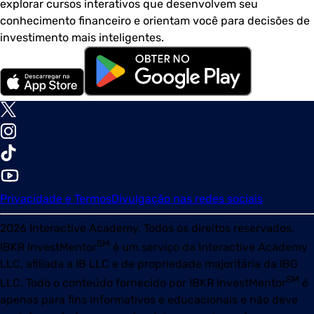
explorar cursos interativos que desenvolvem seu
conhecimento financeiro e orientam você para decisões de
investimento mais inteligentes.
Privacidade e Termos
Divulgação nas redes sociais
2026
Interactive Academy. Todos os direitos reservados.
SM
IBKR InvestMentor
é um serviço da Interactive Academy
LLC, afiliada a IB LLC e de propriedade majoritária da IBG
SM
LLC. Todo o conteúdo fornecido por
IBKR InvestMentor
é
apenas para fins informativos e educacionais e não deve