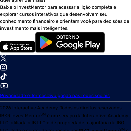
Quer aprender mais?
Baixe o InvestMentor para acessar a lição completa e
explorar cursos interativos que desenvolvem seu
conhecimento financeiro e orientam você para decisões de
investimento mais inteligentes.
Privacidade e Termos
Divulgação nas redes sociais
2026
Interactive Academy. Todos os direitos reservados.
SM
IBKR InvestMentor
é um serviço da Interactive Academy
LLC, afiliada a IB LLC e de propriedade majoritária da IBG
SM
LLC. Todo o conteúdo fornecido por
IBKR InvestMentor
é