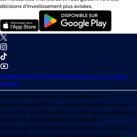
décisions d'investissement plus avisées.
Confidentialite et conditions
Divulgation sur les reseaux
sociaux
2026
Interactive Academy. Tous droits reserves.
SM
IBKR InvestMentor
est un service d'Interactive Academy
LLC, une societe affiliee a IB LLC et detenu majoritairement
par IBG LLC. Tout le contenu fourni par
IBKR
SM
InvestMentor
est a des fins d'information et d'education
uniquement et ne doit pas etre interprete comme un