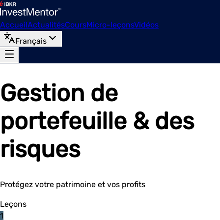
Accueil
Actualités
Cours
Micro-leçons
Vidéos
Français
Gestion de
portefeuille & des
risques
Protégez votre patrimoine et vos profits
Leçons
1