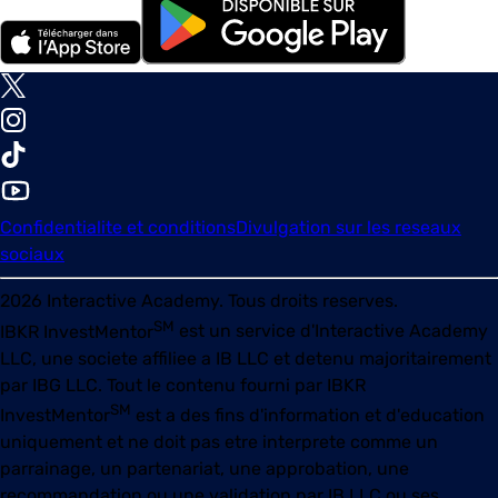
Confidentialite et conditions
Divulgation sur les reseaux
sociaux
2026
Interactive Academy. Tous droits reserves.
SM
IBKR InvestMentor
est un service d'Interactive Academy
LLC, une societe affiliee a IB LLC et detenu majoritairement
par IBG LLC. Tout le contenu fourni par
IBKR
SM
InvestMentor
est a des fins d'information et d'education
uniquement et ne doit pas etre interprete comme un
parrainage, un partenariat, une approbation, une
recommandation ou une validation par IB LLC ou ses